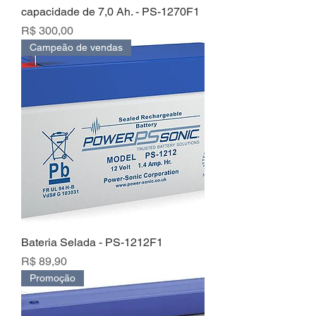
capacidade de 7,0 Ah. - PS-1270F1
Preço
R$ 300,00
Campeão de vendas
Bateria Selada - PS-1212F1
Preço
R$ 89,90
Promoção