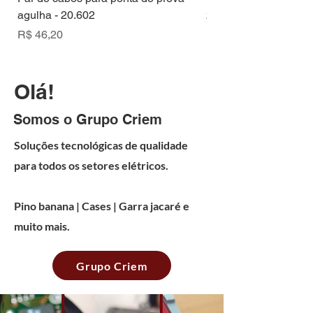
agulha - 20.602
20.601
Preço
Preço
R$ 46,20
R$ 50,82
Olá!
Somos o Grupo Criem
Soluções tecnológicas de qualidade
para todos os setores elétricos.
Pino banana | Cases | Garra jacaré e
muito mais.
Grupo Criem