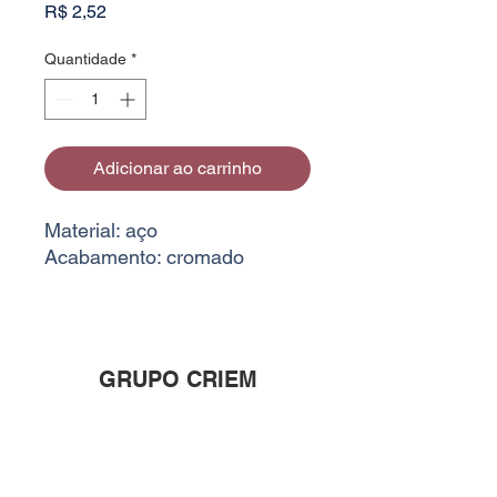
Preço
R$ 2,52
Quantidade
*
Adicionar ao carrinho
Material: aço
Acabamento: cromado
GRUPO CRIEM
Rua Crepúsculo, 28A - Califórnia, Belo
Horizonte - MG
30855-435
, Brasil
26.366.781
/0001-26 - Criem Criações