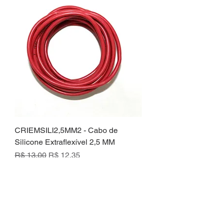
CRIEMSILI2,5MM2 - Cabo de
Silicone Extraflexível 2,5 MM
Preço normal
Preço promocional
R$ 13,00
R$ 12,35
R$ 12,35
/
1m
R
$
1
GRUPO CRIEM
2
,