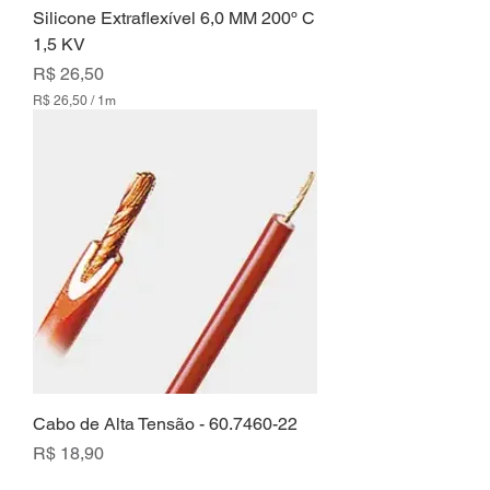
Silicone Extraflexível 6,0 MM 200º C
1,5 KV
Preço
R$ 26,50
R$ 26,50
/
1m
R
$
2
6
,
5
0
p
o
r
1
m
e
t
r
o
s
Cabo de Alta Tensão - 60.7460-22
Preço
R$ 18,90