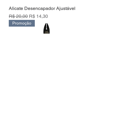
Alicate Desencapador Ajustável
Preço normal
Preço promocional
R$ 20,00
R$ 14,30
Promoção
Alicate de corte diagonal precisão -
YH8421
Preço
R$ 20,00