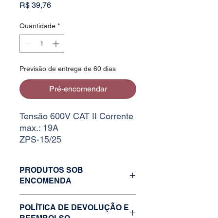
Preço
R$ 39,76
Quantidade
*
Previsão de entrega de 60 dias
Pré-encomendar
Tensão 600V CAT II Corrente
max.: 19A
ZPS-15/25
PRODUTOS SOB
ENCOMENDA
Caso o estoque da variação desejada
POLÍTICA DE DEVOLUÇÃO E
esteja zerado, faça uma solicitação