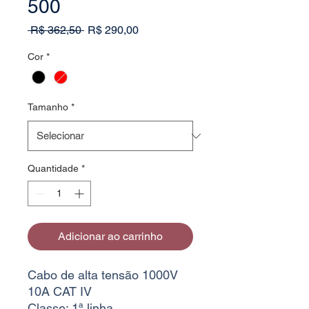
500
Preço
Preço
 R$ 362,50 
R$ 290,00
normal
promocional
Cor
*
Tamanho
*
Quantidade
*
Adicionar ao carrinho
Cabo de alta tensão 1000V
10A CAT IV
Classe: 1ª linha.