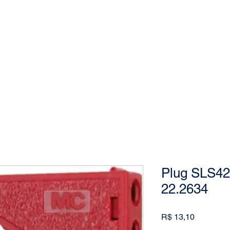
Produtos
More
Fazer login
Plug SLS42
22.2634
Preço
R$ 13,10