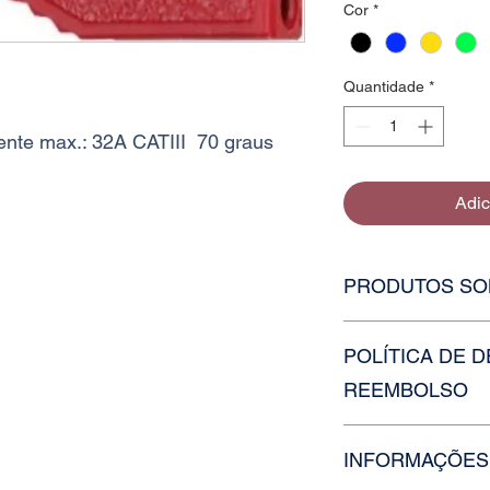
Cor
*
Quantidade
*
ente max.: 32A CATIII 70 graus
Adic
PRODUTOS SO
Caso o estoque da va
POLÍTICA DE 
faça uma solicitação
contato ou nossos ou
REEMBOLSO
Para devolução e re
INFORMAÇÕES
nossa equipe em até 
de 7 dias úteis.