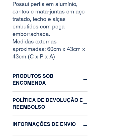
Possui perfis em alumínio,
cantos e mata-juntas em aço
tratado, fecho e alças
embutidos com pega
emborrachada.
Medidas externas
aproximadas: 60cm x 43cm x
43cm (C x P x A)
PRODUTOS SOB
ENCOMENDA
Caso o estoque da variação desejada
POLÍTICA DE DEVOLUÇÃO E
esteja zerado, faça uma solicitação
REEMBOLSO
através do nosso formulário de
contato ou nossos outros canais de
Para devolução e reembolso entre
atendimento.
INFORMAÇÕES DE ENVIO
em contato com nossa equipe em até
30 dias úteis. Para troca, prazo de 7
dias úteis.
Entrega via transportadora (sob