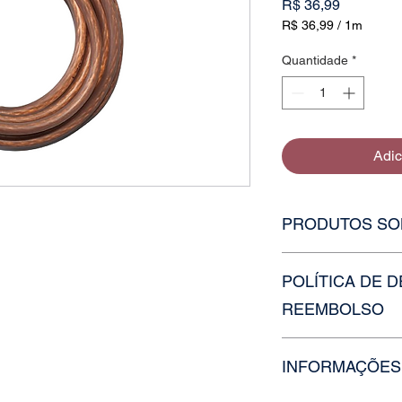
Preço
R$ 36,99
R$ 36,99
/
1m
R$ 36,99
por
Quantidade
*
1
metro
Adic
PRODUTOS SO
Caso o estoque da va
POLÍTICA DE 
faça uma solicitação
contato ou nossos ou
REEMBOLSO
Para devolução e re
INFORMAÇÕES
nossa equipe em até 
de 7 dias úteis.