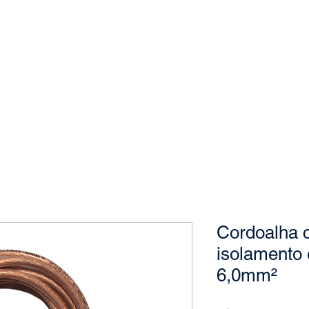
Produtos
More
Fazer login
Cordoalha 
isolamento 
6,0mm²