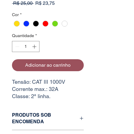
Preço
Preço
 R$ 25,00 
R$ 23,75
normal
promocional
Cor
*
Quantidade
*
Adicionar ao carrinho
Tensão: CAT III 1000V
Corrente max.: 32A
Classe: 2ª linha.
PRODUTOS SOB
ENCOMENDA
Caso o estoque da variação desejada