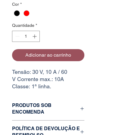
Cor
*
Quantidade
*
Adicionar ao carrinho
Tensão: 30 V, 10 A / 60
V Corrente max.: 10A
Classe: 1ª linha.
PRODUTOS SOB
ENCOMENDA
Caso o estoque da variação desejada
POLÍTICA DE DEVOLUÇÃO E
esteja zerado, faça uma solicitação