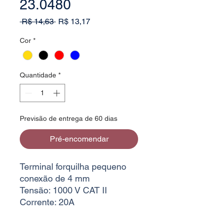
23.0480
Preço
Preço
 R$ 14,63 
R$ 13,17
normal
promocional
Cor
*
Quantidade
*
Previsão de entrega de 60 dias
Pré-encomendar
Terminal forquilha pequeno
conexão de 4 mm
Tensão: 1000 V CAT II
Corrente: 20A