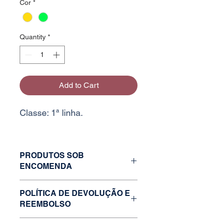
Cor
*
Quantity
*
Add to Cart
Classe: 1ª linha.
PRODUTOS SOB
ENCOMENDA
Caso o estoque da variação desejada
POLÍTICA DE DEVOLUÇÃO E
esteja zerado, faça uma solicitação
REEMBOLSO
através do nosso formulário de
contato ou nossos outros canais de