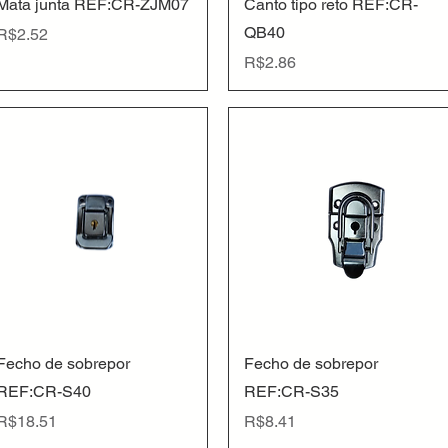
Quick View
Quick View
Mata junta REF:CR-ZJM07
Canto tipo reto REF:CR-
QB40
Price
R$2.52
Price
R$2.86
Quick View
Quick View
Fecho de sobrepor
Fecho de sobrepor
REF:CR-S40
REF:CR-S35
Price
Price
R$18.51
R$8.41