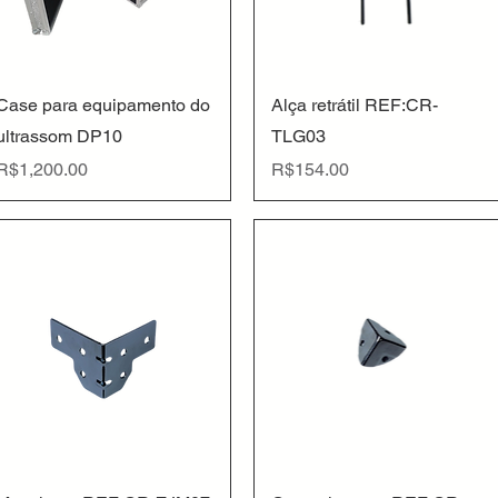
Quick View
Quick View
Case para equipamento do
Alça retrátil REF:CR-
ultrassom DP10
TLG03
Price
Price
R$1,200.00
R$154.00