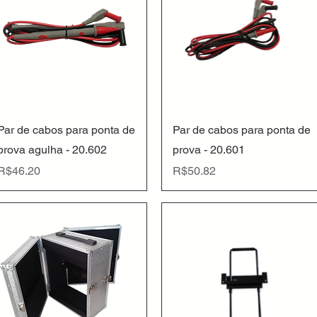
Quick View
Quick View
Par de cabos para ponta de
Par de cabos para ponta de
prova agulha - 20.602
prova - 20.601
Price
Price
R$46.20
R$50.82