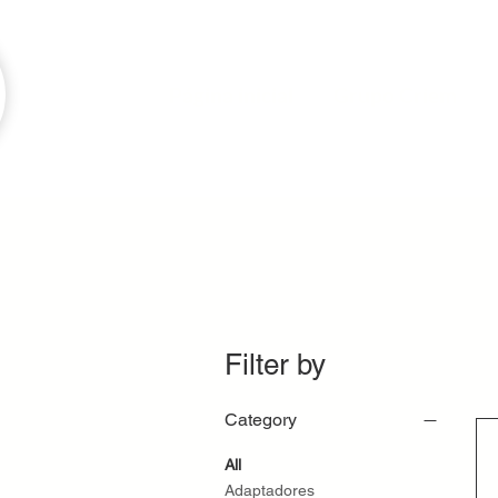
Página inicial
Grupo Criem
Filter by
Category
All
Adaptadores