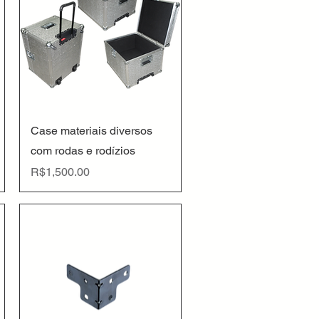
Quick View
Case materiais diversos
com rodas e rodízios
Price
R$1,500.00