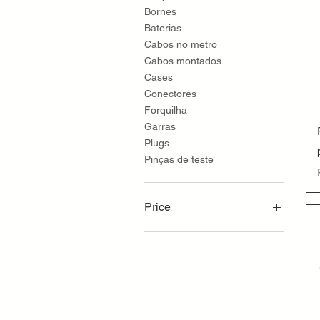
Bornes
Baterias
Cabos no metro
Cabos montados
Cases
Conectores
Forquilha
Garras
Plugs
Pinças de teste
Price
R$0
R$5,690