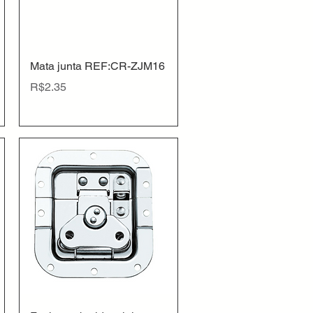
Quick View
Mata junta REF:CR-ZJM16
Price
R$2.35