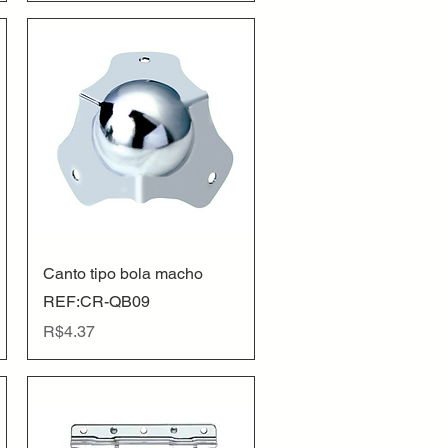
Quick View
Canto tipo bola macho
REF:CR-QB09
Price
R$4.37