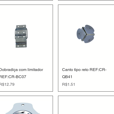
Quick View
Quick View
Dobradiça com limitador
Canto tipo reto REF:CR-
REF:CR-BC07
QB41
Price
Price
R$12.79
R$1.51