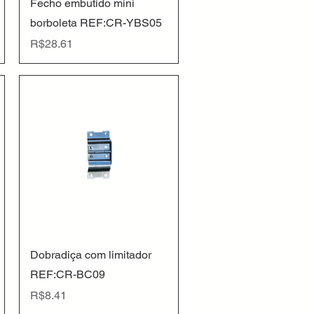
Quick View
Fecho embutido mini
borboleta REF:CR-YBS05
Price
R$28.61
Quick View
Dobradiça com limitador
REF:CR-BC09
Price
R$8.41