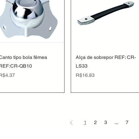
Quick View
Quick View
Canto tipo bola fêmea
Alça de sobrepor REF: CR-
REF:CR-QB10
LS33
Price
Price
R$4.37
R$16.83
1
2
3
...
7