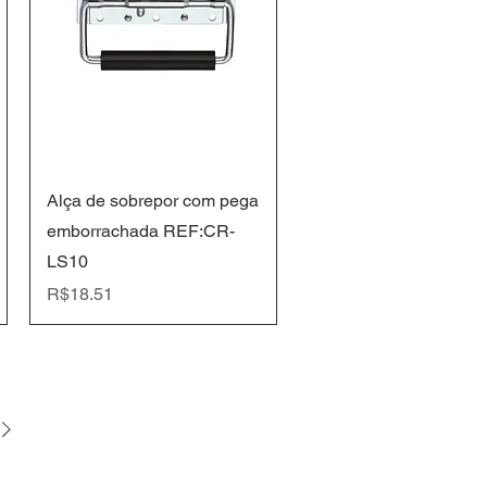
Quick View
Alça de sobrepor com pega
emborrachada REF:CR-
LS10
Price
R$18.51