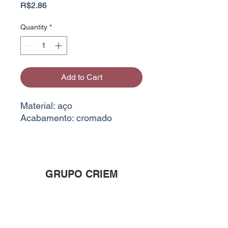
Price
R$2.86
Quantity
*
Add to Cart
Material: aço
Acabamento: cromado
GRUPO CRIEM
Rua Crepúsculo, 28 Califórnia
03.886.345
/0001-82 Imports
26.366.781
/0001-26 - Criações