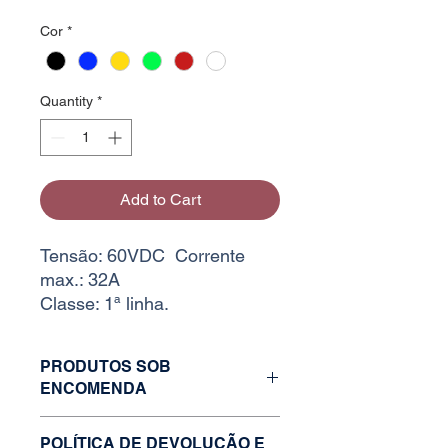
Cor
*
Quantity
*
Add to Cart
Tensão: 60VDC Corrente
max.: 32A
Classe: 1ª linha.
PRODUTOS SOB
ENCOMENDA
Caso o estoque da variação desejada
POLÍTICA DE DEVOLUÇÃO E
esteja zerado, faça uma solicitação