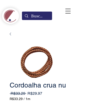
Cordoalha crua nu
Regular
Sale
 R$33.29 
R$29.97
Price
Price
R$33.29
/
1m
R$33.29