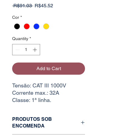
Regular
Sale
 R$91.03 
R$45.52
Price
Price
Cor
*
Quantity
*
Add to Cart
Tensão: CAT III 1000V
Corrente max.: 32A
Classe: 1ª linha.
PRODUTOS SOB
ENCOMENDA