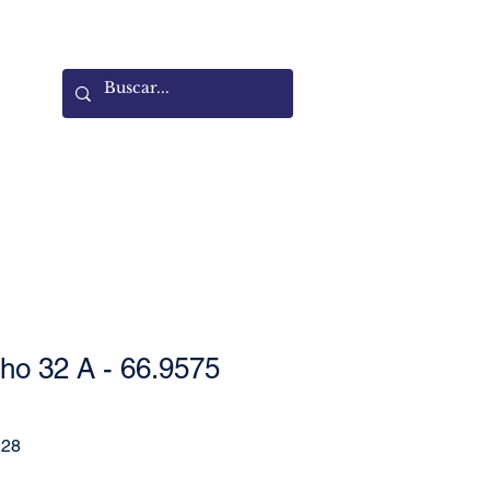
nho 32 A - 66.9575
1
Sale
.28
Price