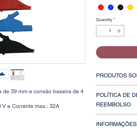
Quantity
*
PRODUTOS SO
Caso o estoque da va
a de 39 mm e conxão traseira de 4
POLÍTICA DE 
faça uma solicitação
contato ou nossos ou
REEMBOLSO
 V e Corrente max.: 32A
Para devolução e re
INFORMAÇÕES
nossa equipe em até 
de 7 dias úteis.
Entrega via correios 