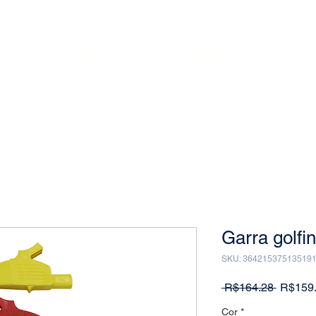
Produtos
More
Fazer login
Garra golfi
SKU: 36421537513519
Regular
 R$164.28 
R$159
Price
Cor
*