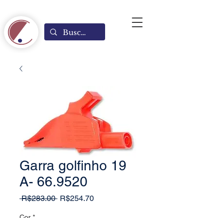
Garra golfinho 19
A- 66.9520
Regular
Sale
 R$283.00 
R$254.70
Price
Price
Cor
*