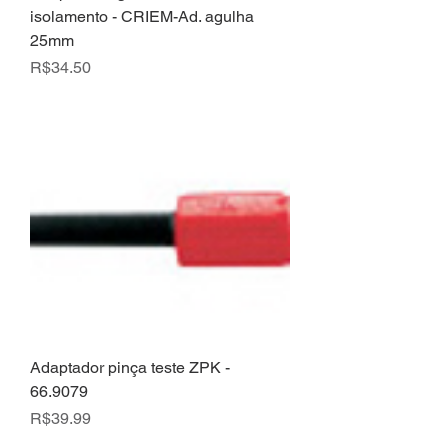
isolamento - CRIEM-Ad. agulha
25mm
Price
R$34.50
Adaptador pinça teste ZPK -
66.9079
Price
R$39.99