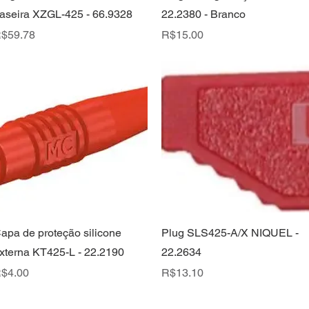
raseira XZGL-425 - 66.9328
22.2380 - Branco
rice
Price
$59.78
R$15.00
Quick View
Quick View
apa de proteção silicone
Plug SLS425-A/X NIQUEL -
xterna KT425-L - 22.2190
22.2634
rice
Price
$4.00
R$13.10