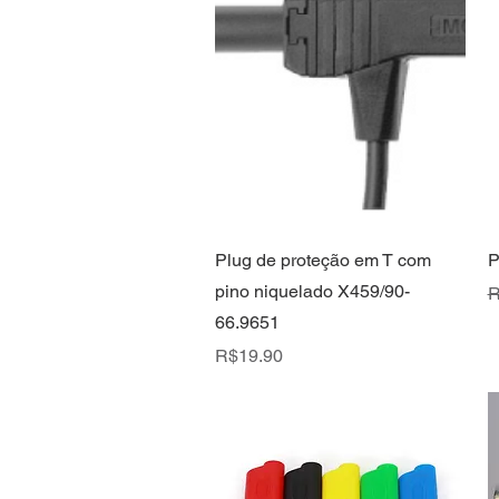
Quick View
Plug de proteção em T com
P
pino niquelado X459/90-
R
R
66.9651
Price
R$19.90