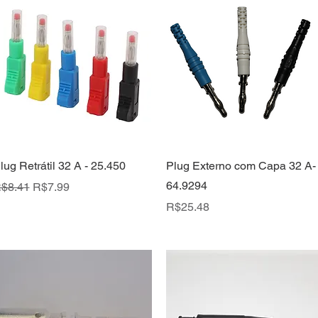
Quick View
Quick View
lug Retrátil 32 A - 25.450
Plug Externo com Capa 32 A-
64.9294
egular Price
Sale Price
$8.41
R$7.99
Price
R$25.48