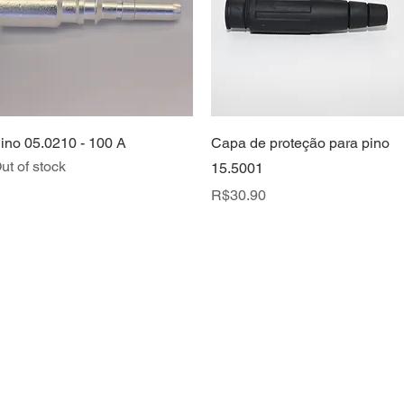
Quick View
Quick View
ino 05.0210 - 100 A
Capa de proteção para pino
ut of stock
15.5001
Price
R$30.90
We deliver wi
To exchange 
T
contact form
days.
For returns a
team within 
s