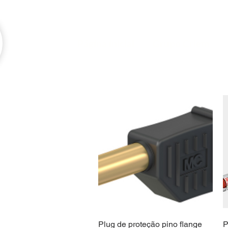
Página inicial
Grupo Criem
Quick View
Plug de proteção pino flange
P