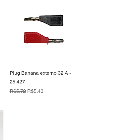
Quick View
Plug Banana externo 32 A -
25.427
Regular Price
Sale Price
R$5.72
R$5.43