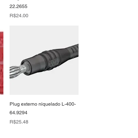
22.2655
Price
R$24.00
Quick View
Plug externo niquelado L-400-
64.9294
Price
R$25.48