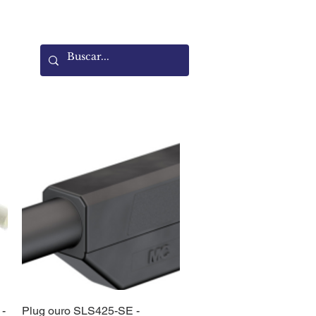
Quick View
 -
Plug ouro SLS425-SE -