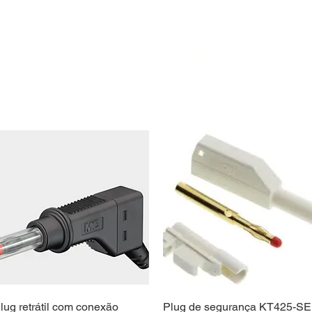
Produtos
More
Fazer login
Quick View
Quick View
lug retrátil com conexão
Plug de segurança KT425-SE