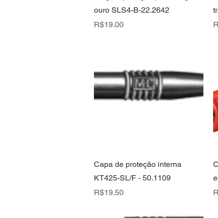
ouro SLS4-B-22.2642
t
Price
P
R$19.00
R
Quick View
Capa de proteção interna
C
KT425-SL/F - 50.1109
e
Price
P
R$19.50
R